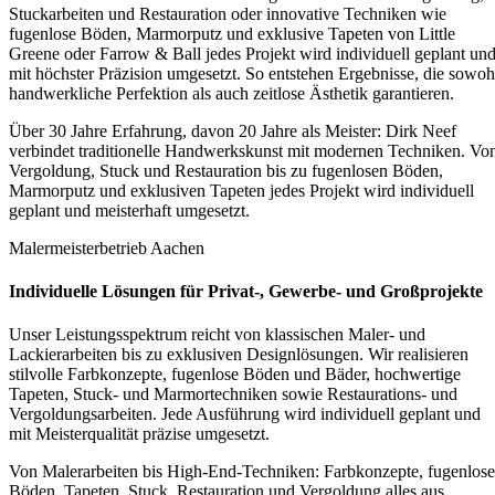
Stuckarbeiten und Restauration oder innovative Techniken wie
fugenlose Böden, Marmorputz und exklusive Tapeten von Little
Greene oder Farrow & Ball jedes Projekt wird individuell geplant un
mit höchster Präzision umgesetzt. So entstehen Ergebnisse, die sowoh
handwerkliche Perfektion als auch zeitlose Ästhetik garantieren.
Über 30 Jahre Erfahrung, davon 20 Jahre als Meister: Dirk Neef
verbindet traditionelle Handwerkskunst mit modernen Techniken. Vo
Vergoldung, Stuck und Restauration bis zu fugenlosen Böden,
Marmorputz und exklusiven Tapeten jedes Projekt wird individuell
geplant und meisterhaft umgesetzt.
Malermeisterbetrieb Aachen
Individuelle Lösungen für Privat-, Gewerbe- und Großprojekte
Unser Leistungsspektrum reicht von klassischen Maler- und
Lackierarbeiten bis zu exklusiven Designlösungen. Wir realisieren
stilvolle Farbkonzepte, fugenlose Böden und Bäder, hochwertige
Tapeten, Stuck- und Marmortechniken sowie Restaurations- und
Vergoldungsarbeiten. Jede Ausführung wird individuell geplant und
mit Meisterqualität präzise umgesetzt.
Von Malerarbeiten bis High-End-Techniken: Farbkonzepte, fugenlose
Böden, Tapeten, Stuck, Restauration und Vergoldung alles aus